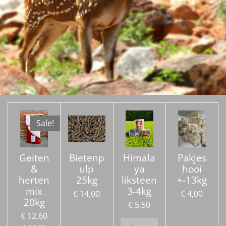
Sale!
Geiten
Bietenp
Himala
Pakjes
&
ulp
ya
hooi
herten
25kg
liksteen
+-13kg
mix
3-4kg
€ 14,00
€ 4,00
20kg
€ 5,50
€ 12,60