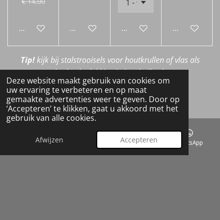
€ 14,00
In winkelwagen
In winkelwagen
In winkelwagen
In winkelwa
Tip!
kijk bij stalstrooisels voor houtkrullen of vlas als
bodembedekking in je schuilstal.
Deze website maakt gebruik van cookies om
uw ervaring te verbeteren en op maat
Actie!
gemaakte advertenties weer te geven. Door op
‘Accepteren’ te klikken, gaat u akkoord met het
gebruik van alle cookies.
Spoelders diervoeders: 10 halen = 9 betalen
Enkel geldig bij afhalen,
korting wordt verrekend over
Afwijzen
Accepteren
het goedkoopste artikel.
E-mailadres
Kaart
Facebook
WhatsApp
© 2025 - 2026 VDD AGRO
Powered by
JouwWeb