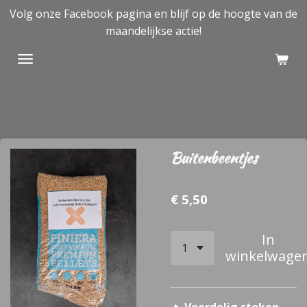
Volg onze Facebook pagina en blijf op de hoogte van de
Ga
maandelijkse actie!
direct
naar
de
hoofdinhoud
Buitenbeentjes
€ 5,50
In
winkelwage